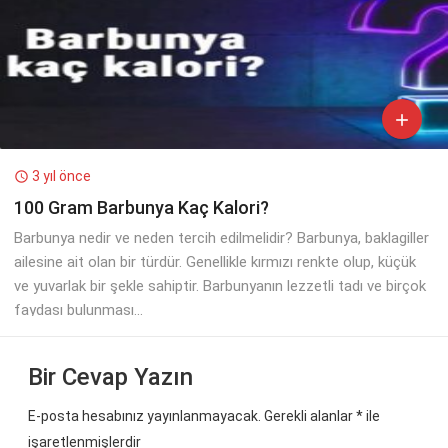

3 yıl önce

100 Gram Barbunya Kaç Kalori?
Barbunya nedir ve neden tercih edilmelidir? Barbunya, baklagiller
ailesine ait olan bir türdür. Genellikle kırmızı renkte olup, küçük
ve yuvarlak bir şekle sahiptir. Barbunyanın lezzetli tadı ve birçok
faydası bulunması...
Bir Cevap Yazın
E-posta hesabınız yayınlanmayacak. Gerekli alanlar
*
ile
işaretlenmişlerdir