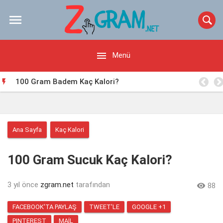


Menü
100 Gram Badem Kaç Kalori?

Ana Sayfa
Kaç Kalori
100 Gram Sucuk Kaç Kalori?
3 yıl önce
zgram.net
tarafından

88
FACEBOOK'TA PAYLAŞ
TWEET'LE
GOOGLE +1
PINTEREST
MAIL