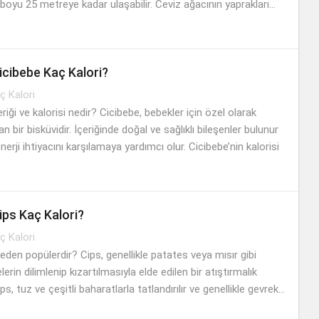
boyu 25 metreye kadar ulaşabilir. Ceviz ağacının yaprakları...
cibebe Kaç Kalori?
ç Kalori
eriği ve kalorisi nedir? Cicibebe, bebekler için özel olarak
n bir bisküvidir. İçeriğinde doğal ve sağlıklı bileşenler bulunur
nerji ihtiyacını karşılamaya yardımcı olur. Cicibebe’nin kalorisi
ps Kaç Kalori?
ç Kalori
eden popülerdir? Cips, genellikle patates veya mısır gibi
lerin dilimlenip kızartılmasıyla elde edilen bir atıştırmalık
Cips, tuz ve çeşitli baharatlarla tatlandırılır ve genellikle gevrek...