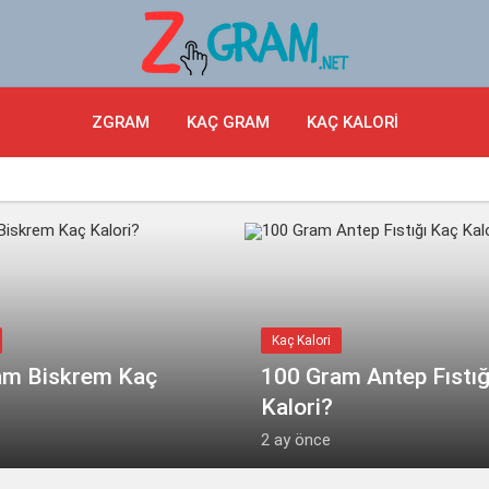
ZGRAM
KAÇ GRAM
KAÇ KALORI
Kaç Kalori
am Biskrem Kaç
100 Gram Antep Fıstığ
Kalori?
2 ay önce