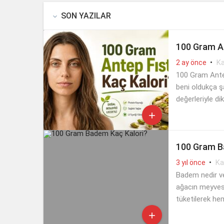
SON YAZILAR

100 Gram An
•
Ka
2 ay önce
100 Gram Antep
beni oldukça şa
değerleriyle di

100 Gram B
•
Ka
3 yıl önce
Badem nedir ve
ağacın meyvesi
tüketilerek hem
