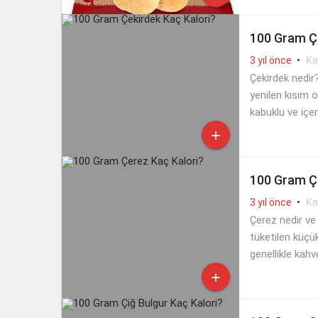
100 Gram Çe
•
Ka
3 yıl önce
Çekirdek nedir?
yenilen kısım o
kabuklu ve içer

100 Gram Çe
•
Ka
3 yıl önce
Çerez nedir ve 
tüketilen küçük
genellikle kahve
