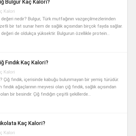
ğ Bulgur Kaç Kalori?
ç Kalori
 değeri nedir? Bulgur, Türk mutfağının vazgeçilmezlerinden
zzetli bir tat sunar hem de sağlık açısından birçok fayda sağlar.
değeri de oldukça yüksektir. Bulgurun özellikle protein...
ğ Fındık Kaç Kalori?
ç Kalori
r? Çiğ fındık, içerisinde kabuğu bulunmayan bir yemiş türüdür.
fındık ağaçlarının meyvesi olan çiğ fındık, sağlık açısından
lan bir besindir. Çiğ fındığın çeşitli şekillerde...
kolata Kaç Kalori?
ç Kalori