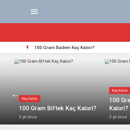

100 Gram Badem Kaç Kalori?

Kaç Kalori
Kaç Kalori
100 Gr
100 Gram Biftek Kaç Kalori?
Kalori?
3 yıl önce
3 yıl önce