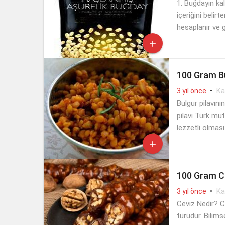
1. Buğdayın kal
içeriğini belir
hesaplanır ve g

100 Gram Bu
•
Ka
3 yıl önce
Bulgur pilavının
pilavı Türk mu
lezzetli olması 

100 Gram Ce
•
Ka
3 yıl önce
Ceviz Nedir? C
türüdür. Bilims