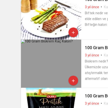
•
Ka
3 yıl önce
Biftek nedir ve 
elde edilen ve 
Bifteğin kalori

100 Gram B
•
Ka
3 yıl önce
Biskrem nedir? 
Ülkemizde uzun
atıştırmalık te
alternatif olan

100 Gram B
•
Ka
3 yıl önce