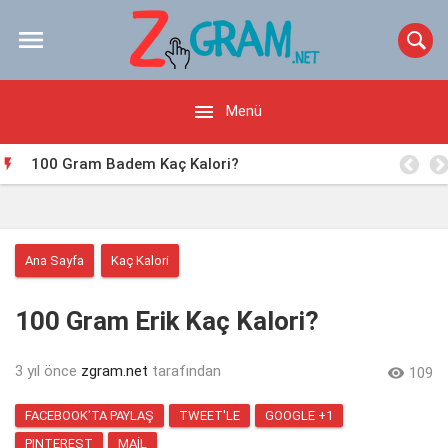


Menü
100 Gram Badem Kaç Kalori?

Ana Sayfa
Kaç Kalori
100 Gram Erik Kaç Kalori?
3 yıl önce
zgram.net
tarafından

109
FACEBOOK'TA PAYLAŞ
TWEET'LE
GOOGLE +1
PINTEREST
MAIL