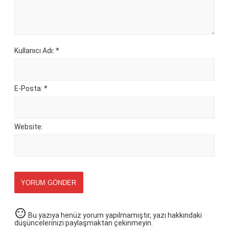
Kullanıcı Adı: *
E-Posta: *
Website:
YORUM GÖNDER
sentiment_neutral
Bu yazıya henüz yorum yapılmamıştır, yazı hakkındaki
düşüncelerinizi paylaşmaktan çekinmeyin.