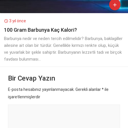

3 yıl önce

100 Gram Barbunya Kaç Kalori?
Barbunya nedir ve neden tercih edilmelidir? Barbunya, baklagiller
ailesine ait olan bir türdür. Genellikle kırmızı renkte olup, küçük
ve yuvarlak bir şekle sahiptir. Barbunyanın lezzetli tadı ve birçok
faydası bulunması...
Bir Cevap Yazın
E-posta hesabınız yayınlanmayacak. Gerekli alanlar
*
ile
işaretlenmişlerdir