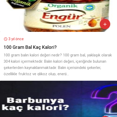

3 yıl önce

100 Gram Bal Kaç Kalori?
100 gram balın kalori değeri nedir? 100 gram bal, yaklaşık olarak
304 kalori içermektedir. Balın kalori değeri, içeriğinde bulunan
şekerlerden kaynaklanmaktadır. Balın içerisindeki şekerler,
özellikle fruktoz ve glikoz olup, enerji...