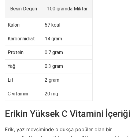
Besin Değeri
100 gramda Miktar
Kalori
57 kcal
Karbonhidrat
14 gram
Protein
0.7 gram
Yağ
0.3 gram
Lif
2 gram
C vitamini
20 mg
Erikin Yüksek C Vitamini İçeriği
Erik, yaz mevsiminde oldukça popüler olan bir