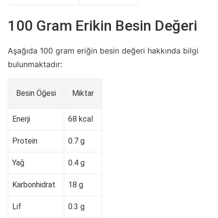
100 Gram Erikin Besin Değeri
Aşağıda 100 gram eriğin besin değeri hakkında bilgi
bulunmaktadır:
Besin Öğesi
Miktar
Enerji
68 kcal
Protein
0.7 g
Yağ
0.4 g
Karbonhidrat
18 g
Lif
0.3 g