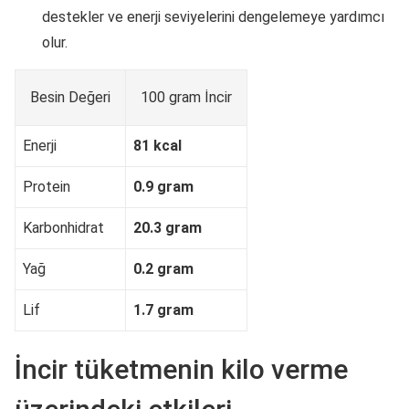
destekler ve enerji seviyelerini dengelemeye yardımcı
olur.
Besin Değeri
100 gram İncir
Enerji
81 kcal
Protein
0.9 gram
Karbonhidrat
20.3 gram
Yağ
0.2 gram
Lif
1.7 gram
İncir tüketmenin kilo verme