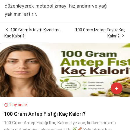
düzenleyerek metabolizmayı hızlandırır ve yağ
yakımını artırır.

100 Gram İstavrit Kızartma
100 Gram Izgara Tavuk Kaç

Kaç Kalori?
Kalori?

2 ay önce

100 Gram Antep Fıstığı Kaç Kalori?
100 Gram Antep Fıstığı Kaç Kalori diye araştırırken karşıma
çıkan detaylar beni oldukça şaşırttı.
Yüksek protein,