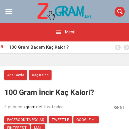


Menü
100 Gram Badem Kaç Kalori?

Ana Sayfa
Kaç Kalori
100 Gram İncir Kaç Kalori?
3 yıl önce
zgram.net
tarafından

81
FACEBOOK'TA PAYLAŞ
TWEET'LE
GOOGLE +1
PINTEREST
MAIL