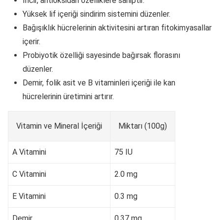
İncir, antioksidan özelliklere sahiptir.
Yüksek lif içeriği sindirim sistemini düzenler.
Bağışıklık hücrelerinin aktivitesini artıran fitokimyasallar
içerir.
Probiyotik özelliği sayesinde bağırsak florasını
düzenler.
Demir, folik asit ve B vitaminleri içeriği ile kan
hücrelerinin üretimini artırır.
Vitamin ve Mineral İçeriği
Miktarı (100g)
A Vitamini
75 IU
C Vitamini
2.0 mg
E Vitamini
0.3 mg
Demir
0.37 mg