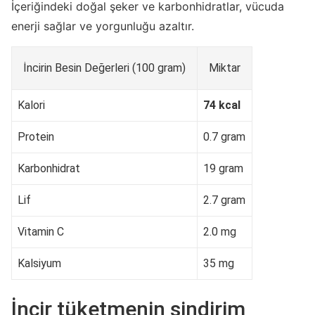
İçeriğindeki doğal şeker ve karbonhidratlar, vücuda
enerji sağlar ve yorgunluğu azaltır.
İncirin Besin Değerleri (100 gram)
Miktar
Kalori
74 kcal
Protein
0.7 gram
Karbonhidrat
19 gram
Lif
2.7 gram
Vitamin C
2.0 mg
Kalsiyum
35 mg
İncir tüketmenin sindirim