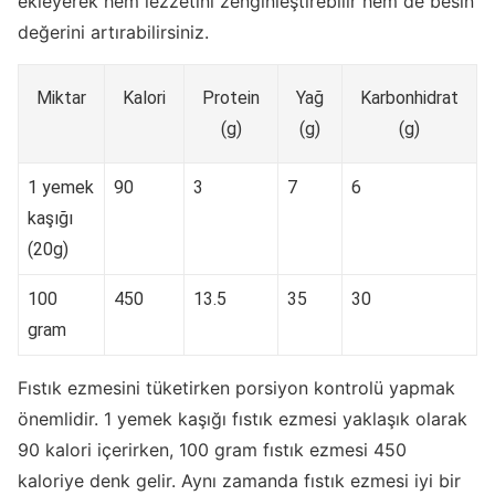
ekleyerek hem lezzetini zenginleştirebilir hem de besin
değerini artırabilirsiniz.
Miktar
Kalori
Protein
Yağ
Karbonhidrat
(g)
(g)
(g)
1 yemek
90
3
7
6
kaşığı
(20g)
100
450
13.5
35
30
gram
Fıstık ezmesini tüketirken porsiyon kontrolü yapmak
önemlidir. 1 yemek kaşığı fıstık ezmesi yaklaşık olarak
90 kalori içerirken, 100 gram fıstık ezmesi 450
kaloriye denk gelir. Aynı zamanda fıstık ezmesi iyi bir