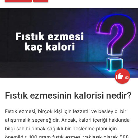

62
Fıstık ezmesinin kalorisi nedir?
Fıstık ezmesi, birçok kişi için lezzetli ve besleyici bir
atıştırmalık seçeneğidir. Ancak, kalori içeriği hakkında
bilgi sahibi olmak sağlıklı bir beslenme planı için
önemlidir. 100 gram fıstık ezmesi yaklaşık olarak 588