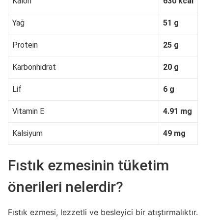
Kalori
630 kcal
Yağ
51 g
Protein
25 g
Karbonhidrat
20 g
Lif
6 g
Vitamin E
4.91 mg
Kalsiyum
49 mg
Fıstık ezmesinin tüketim
önerileri nelerdir?
Fıstık ezmesi, lezzetli ve besleyici bir atıştırmalıktır.