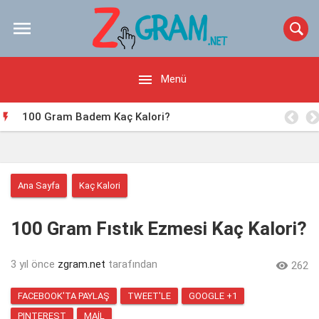


Menü
100 Gram Badem Kaç Kalori?

Ana Sayfa
Kaç Kalori
100 Gram Fıstık Ezmesi Kaç Kalori?
3 yıl önce
zgram.net
tarafından

262
FACEBOOK'TA PAYLAŞ
TWEET'LE
GOOGLE +1
PINTEREST
MAIL