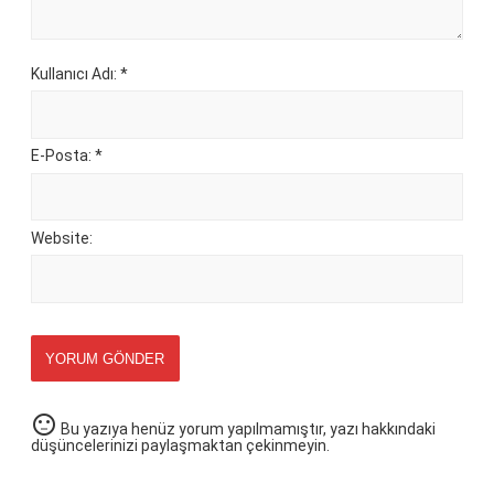
Kullanıcı Adı: *
E-Posta: *
Website:
YORUM GÖNDER
sentiment_neutral
Bu yazıya henüz yorum yapılmamıştır, yazı hakkındaki
düşüncelerinizi paylaşmaktan çekinmeyin.