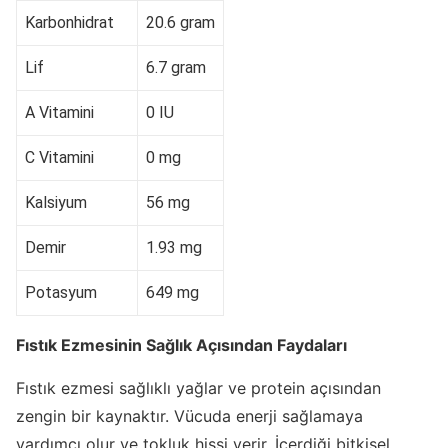
Karbonhidrat
20.6 gram
Lif
6.7 gram
A Vitamini
0 IU
C Vitamini
0 mg
Kalsiyum
56 mg
Demir
1.93 mg
Potasyum
649 mg
Fıstık Ezmesinin Sağlık Açısından Faydaları
Fıstık ezmesi sağlıklı yağlar ve protein açısından
zengin bir kaynaktır. Vücuda enerji sağlamaya
yardımcı olur ve tokluk hissi verir. İçerdiği bitkisel