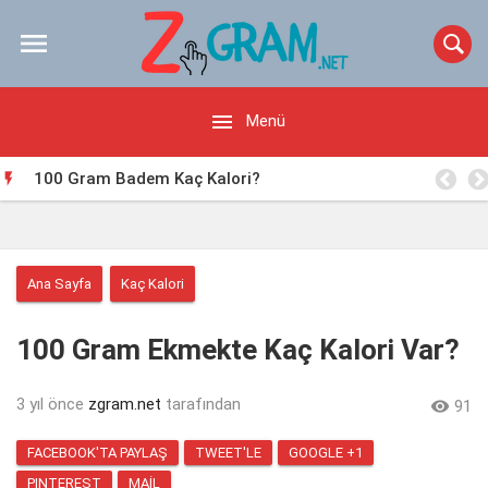


Menü
100 Gram Badem Kaç Kalori?

Ana Sayfa
Kaç Kalori
100 Gram Ekmekte Kaç Kalori Var?
3 yıl önce
zgram.net
tarafından

91
FACEBOOK'TA PAYLAŞ
TWEET'LE
GOOGLE +1
PINTEREST
MAIL