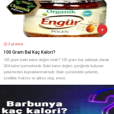

3 yıl önce

100 Gram Bal Kaç Kalori?
100 gram balın kalori değeri nedir? 100 gram bal, yaklaşık olarak
304 kalori içermektedir. Balın kalori değeri, içeriğinde bulunan
şekerlerden kaynaklanmaktadır. Balın içerisindeki şekerler,
özellikle fruktoz ve glikoz olup, enerji...