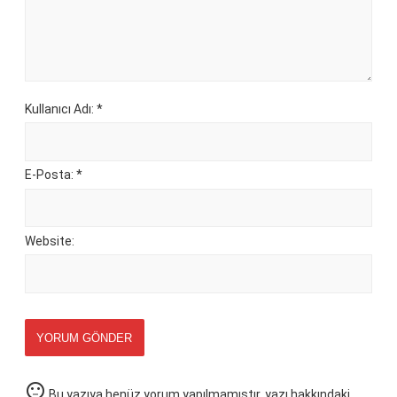
Kullanıcı Adı: *
E-Posta: *
Website:
YORUM GÖNDER
sentiment_neutral
Bu yazıya henüz yorum yapılmamıştır, yazı hakkındaki