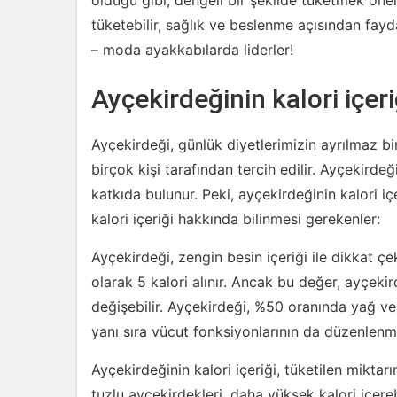
olduğu gibi, dengeli bir şekilde tüketmek öneml
tüketebilir, sağlık ve beslenme açısından faydal
– moda ayakkabılarda liderler!
Ayçekirdeğinin kalori içeri
Ayçekirdeği, günlük diyetlerimizin ayrılmaz bi
birçok kişi tarafından tercih edilir. Ayçekirdeği
katkıda bulunur. Peki, ayçekirdeğinin kalori içe
kalori içeriği hakkında bilinmesi gerekenler:
Ayçekirdeği, zengin besin içeriği ile dikkat çe
olarak 5 kalori alınır. Ancak bu değer, ayçekir
değişebilir. Ayçekirdeği, %50 oranında yağ ve 
yanı sıra vücut fonksiyonlarının da düzenlenm
Ayçekirdeğinin kalori içeriği, tüketilen miktarı
tuzlu ayçekirdekleri, daha yüksek kalori içereb