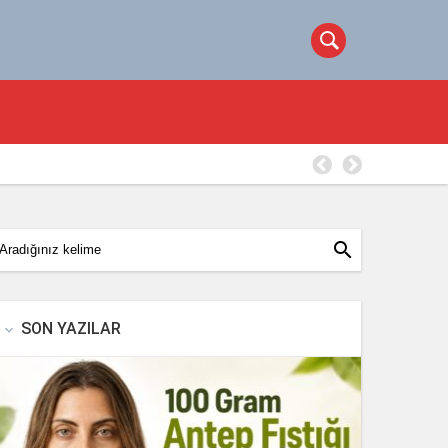
100 Gram 
search
SON YAZILAR
