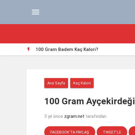

100 Gram Badem Kaç Kalori?

Ana Sayfa
Kaç Kalori
100 Gram Ayçekirdeği
3 yıl önce
zgram.net
tarafından
FACEBOOK'TA PAYLAŞ
TWEET'LE