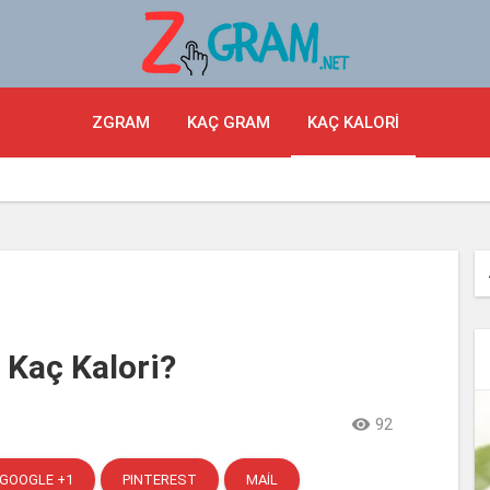
ZGRAM
KAÇ GRAM
KAÇ KALORI
 Kaç Kalori?

92
GOOGLE +1
PINTEREST
MAIL