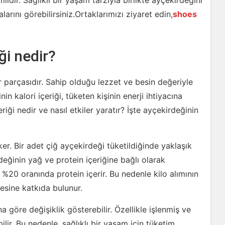
idir. Sağlıklı bir yaşam tarzıyla birlikte ayçekirdeğini
arını görebilirsiniz.Ortaklarımızı ziyaret edin,
shoes
ği nedir?
r parçasıdır. Sahip olduğu lezzet ve besin değeriyle
nin kalori içeriği, tüketen kişinin enerji ihtiyacına
riği nedir ve nasıl etkiler yaratır? İşte ayçekirdeğinin
ker. Bir adet çiğ ayçekirdeği tüketildiğinde yaklaşık
değinin yağ ve protein içeriğine bağlı olarak
%20 oranında protein içerir. Bu nedenle kilo alımının
esine katkıda bulunur.
na göre değişiklik gösterebilir. Özellikle işlenmiş ve
ilir. Bu nedenle, sağlıklı bir yaşam için tüketim